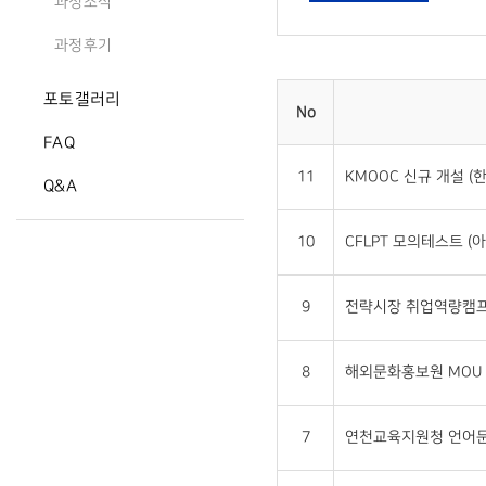
과정소식
과정후기
포토갤러리
No
FAQ
11
KMOOC 신규 개설 (한
Q&A
10
CFLPT 모의테스트 (아
9
전략시장 취업역량캠프 (E
8
해외문화홍보원 MOU (연
7
연천교육지원청 언어문화