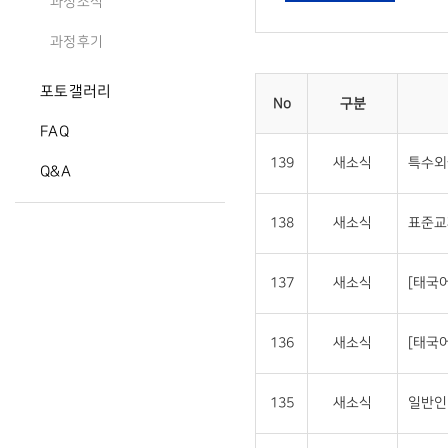
과정소식
과정후기
포토갤러리
No
구분
FAQ
139
새소식
특수외
Q&A
138
새소식
표준교
137
새소식
[태국
136
새소식
[태국
135
새소식
일반인