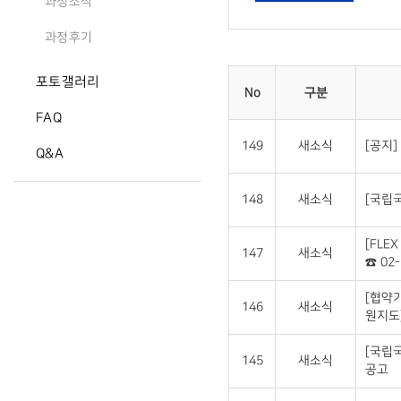
과정소식
과정후기
포토갤러리
No
구분
FAQ
149
새소식
[공지]
Q&A
148
새소식
[국립국
[FLE
147
새소식
☎ 02-
[협약
146
새소식
원지도
[국립
145
새소식
공고