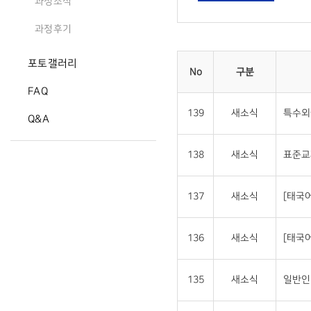
과정소식
과정후기
포토갤러리
No
구분
FAQ
139
새소식
특수외
Q&A
138
새소식
표준교
137
새소식
[태국
136
새소식
[태국
135
새소식
일반인