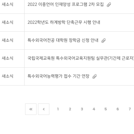
새소식
2022 이중언어 인재양성 프로그램 2차 모집
새소식
2022학년도 하계방학 단축근무 시행 안내
새소식
특수외국어전공 대학원 장학금 신청 안내
새소식
국립국제교육원 특수외국어교육지원팀 실무관(기간제 근로자) 채용 
새소식
특수외국어능력평가 접수 기간 연장
1
2
3
4
5
6
7