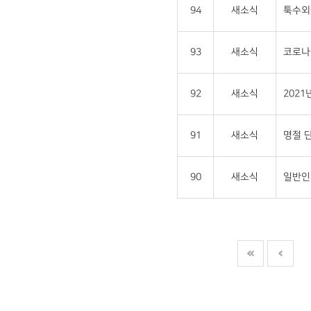
94
새소식
툭수외
93
새소식
코로나-
92
새소식
202
91
새소식
명절 단
90
새소식
일반인