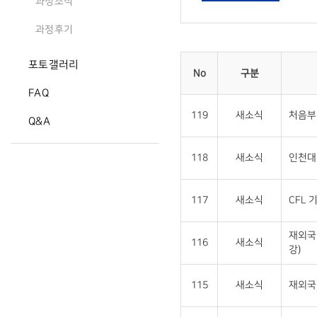
과정소식
과정후기
포토갤러리
No
구분
FAQ
119
새소식
처음부
Q&A
118
새소식
인천대 
117
새소식
CFL 
재외국
116
새소식
강)
115
새소식
재외국민