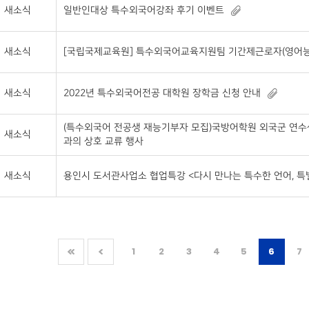
새소식
일반인대상 특수외국어강좌 후기 이벤트
새소식
[국립국제교육원] 특수외국어교육지원팀 기간제근로자(영어능
새소식
2022년 특수외국어전공 대학원 장학금 신청 안내
(특수외국어 전공생 재능기부자 모집)국방어학원 외국군 연수
새소식
과의 상호 교류 행사
새소식
용인시 도서관사업소 협업특강 <다시 만나는 특수한 언어, 특
1
2
3
4
5
6
7