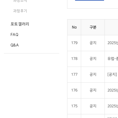
과정소식
과정후기
포토갤러리
No
구분
FAQ
179
공지
202
Q&A
178
공지
유럽-
177
공지
[공지
176
공지
202
175
공지
202