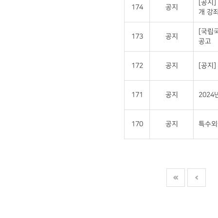
[공지]
174
공지
개 강좌
[국립
173
공지
공고
172
공지
[공지
171
공지
202
170
공지
특수외국