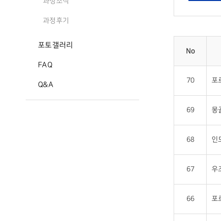
과정소식
과정후기
포토갤러리
No
FAQ
70
포
Q&A
69
몽
68
인
67
우
66
포