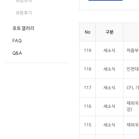
과정소식
과정후기
포토갤러리
No
구분
FAQ
119
새소식
처음부
Q&A
118
새소식
인천대 
117
새소식
CFL 
재외국
116
새소식
강)
115
새소식
재외국민