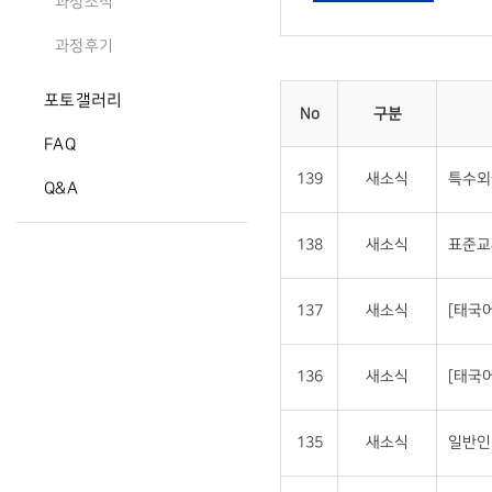
과정소식
과정후기
포토갤러리
No
구분
FAQ
139
새소식
특수외
Q&A
138
새소식
표준교
137
새소식
[태국
136
새소식
[태국
135
새소식
일반인