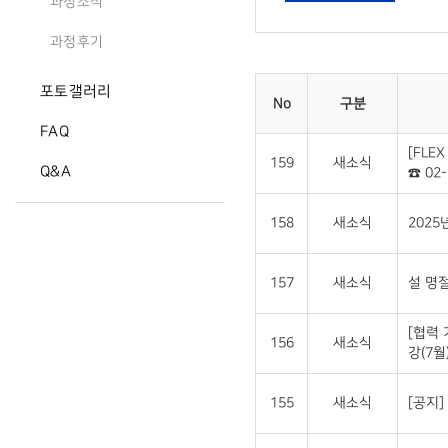
과정소식
과정후기
포토갤러리
No
구분
FAQ
[FLE
159
새소식
Q&A
☎ 02-
158
새소식
2025
157
새소식
설 명절
[협력
156
새소식
강(7월
155
새소식
[공지]