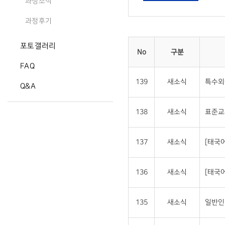
과정소식
과정후기
포토갤러리
No
구분
FAQ
139
새소식
특수외
Q&A
138
새소식
표준교
137
새소식
[태국
136
새소식
[태국
135
새소식
일반인