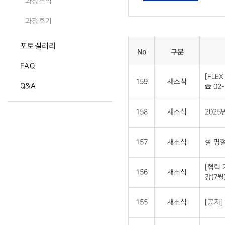
과정소식
과정후기
포토갤러리
No
구분
FAQ
[FLE
159
새소식
Q&A
☎ 02-
158
새소식
2025
157
새소식
설 명절
[협력
156
새소식
강(7월
155
새소식
[공지]