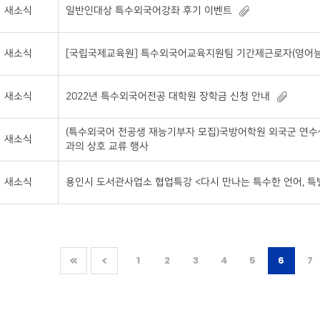
새소식
일반인대상 특수외국어강좌 후기 이벤트
새소식
[국립국제교육원] 특수외국어교육지원팀 기간제근로자(영어능
새소식
2022년 특수외국어전공 대학원 장학금 신청 안내
(특수외국어 전공생 재능기부자 모집)국방어학원 외국군 연수
새소식
과의 상호 교류 행사
새소식
용인시 도서관사업소 협업특강 <다시 만나는 특수한 언어, 특
1
2
3
4
5
6
7