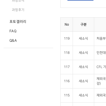
과정소식
과정후기
포토갤러리
No
구분
FAQ
119
새소식
처음부
Q&A
118
새소식
인천대 
117
새소식
CFL 
재외국
116
새소식
강)
115
새소식
재외국민