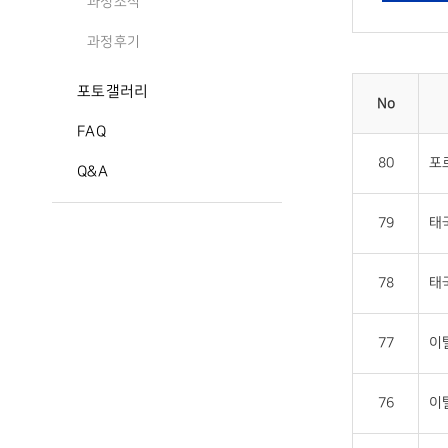
과정소식
과정후기
포토갤러리
No
FAQ
80
포
Q&A
79
태
78
태
77
이
76
이