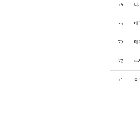
75
터
74
태
73
태
72
수
71
특