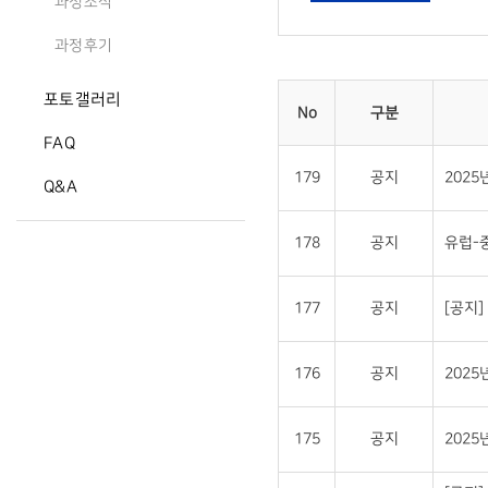
과정소식
과정후기
포토갤러리
No
구분
FAQ
179
공지
202
Q&A
178
공지
유럽-
177
공지
[공지
176
공지
202
175
공지
202