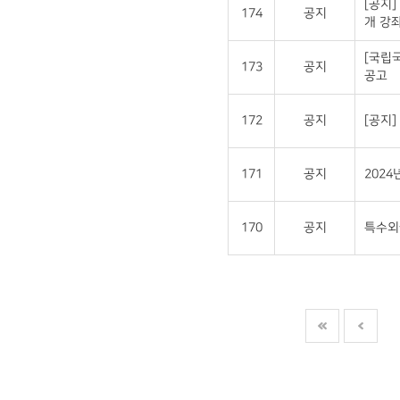
[공지]
174
공지
개 강좌
[국립
173
공지
공고
172
공지
[공지
171
공지
202
170
공지
특수외국