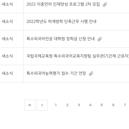
새소식
2022 이중언어 인재양성 프로그램 2차 모집
새소식
2022학년도 하계방학 단축근무 시행 안내
새소식
특수외국어전공 대학원 장학금 신청 안내
새소식
국립국제교육원 특수외국어교육지원팀 실무관(기간제 근로자) 채용 
새소식
특수외국어능력평가 접수 기간 연장
1
2
3
4
5
6
7