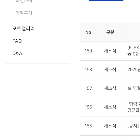
과정소식
과정후기
포토갤러리
No
구분
FAQ
[FLE
159
새소식
Q&A
☎ 02-
158
새소식
2025
157
새소식
설 명절
[협력
156
새소식
강(7월
155
새소식
[공지]