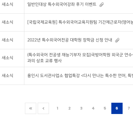
새소식
일반인대상 특수외국어강좌 후기 이벤트
새소식
[국립국제교육원] 특수외국어교육지원팀 기간제근로자(영어능
새소식
2022년 특수외국어전공 대학원 장학금 신청 안내
(특수외국어 전공생 재능기부자 모집)국방어학원 외국군 연수
새소식
과의 상호 교류 행사
새소식
용인시 도서관사업소 협업특강 <다시 만나는 특수한 언어, 특
1
2
3
4
5
6
7