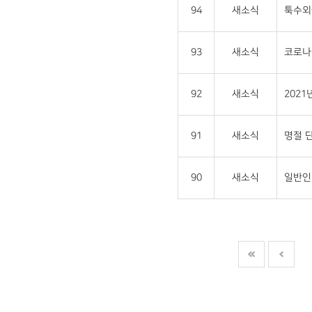
94
새소식
툭수외
93
새소식
코로나-
92
새소식
202
91
새소식
명절 단
90
새소식
일반인