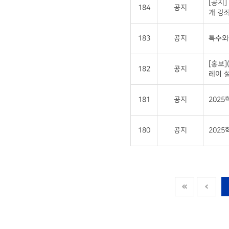
[공지]
184
공지
개 강좌
183
공지
특수외국
[홍보
182
공지
레이 설
181
공지
202
180
공지
2025