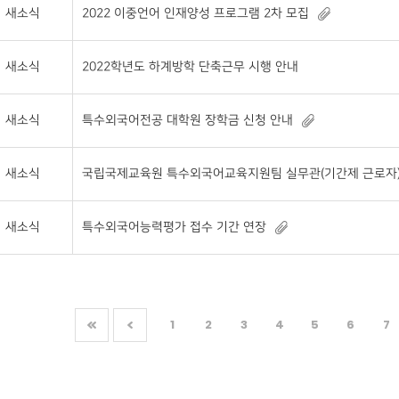
새소식
2022 이중언어 인재양성 프로그램 2차 모집
새소식
2022학년도 하계방학 단축근무 시행 안내
새소식
특수외국어전공 대학원 장학금 신청 안내
새소식
국립국제교육원 특수외국어교육지원팀 실무관(기간제 근로자) 채용 
새소식
특수외국어능력평가 접수 기간 연장
1
2
3
4
5
6
7