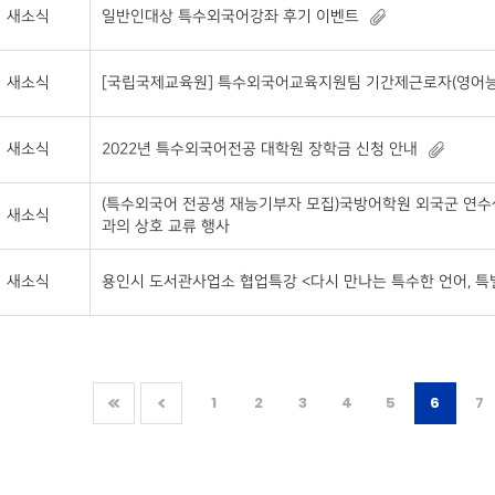
새소식
일반인대상 특수외국어강좌 후기 이벤트
새소식
[국립국제교육원] 특수외국어교육지원팀 기간제근로자(영어능
새소식
2022년 특수외국어전공 대학원 장학금 신청 안내
(특수외국어 전공생 재능기부자 모집)국방어학원 외국군 연수
새소식
과의 상호 교류 행사
새소식
용인시 도서관사업소 협업특강 <다시 만나는 특수한 언어, 특
1
2
3
4
5
6
7