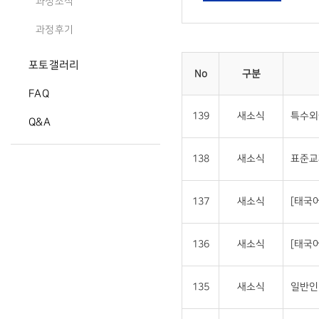
과정소식
과정후기
포토갤러리
No
구분
FAQ
139
새소식
특수외
Q&A
138
새소식
표준교
137
새소식
[태국
136
새소식
[태국
135
새소식
일반인