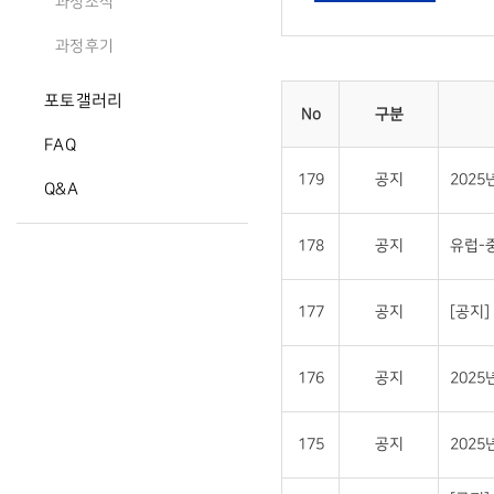
과정소식
과정후기
포토갤러리
No
구분
FAQ
179
공지
202
Q&A
178
공지
유럽-
177
공지
[공지
176
공지
202
175
공지
202