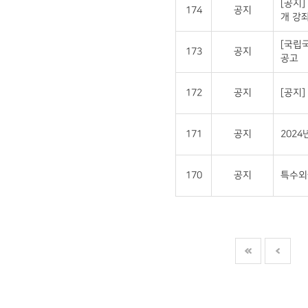
[공지]
174
공지
개 강좌
[국립
173
공지
공고
172
공지
[공지
171
공지
202
170
공지
특수외국