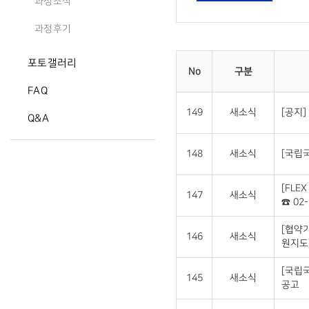
과정소식
과정후기
포토갤러리
No
구분
FAQ
149
새소식
[공지]
Q&A
148
새소식
[국립국
[FLE
147
새소식
☎ 02-
[협약
146
새소식
원지도
[국립
145
새소식
공고