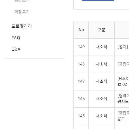
과정소식
과정후기
포토갤러리
No
구분
FAQ
149
새소식
[공지]
Q&A
148
새소식
[국립국
[FLE
147
새소식
☎ 02-
[협약
146
새소식
원지도
[국립
145
새소식
공고