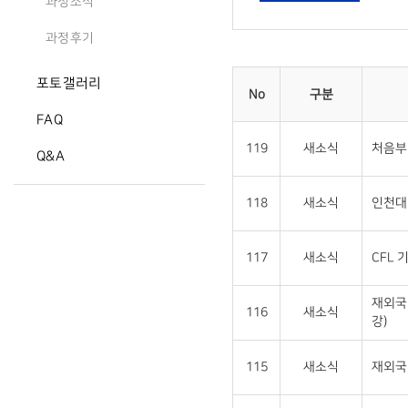
과정소식
과정후기
포토갤러리
No
구분
FAQ
119
새소식
처음부
Q&A
118
새소식
인천대 
117
새소식
CFL 
재외국
116
새소식
강)
115
새소식
재외국민