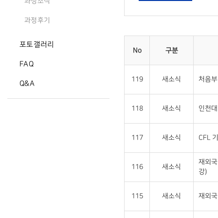
과정소식
과정후기
포토갤러리
No
구분
FAQ
119
새소식
처음부
Q&A
118
새소식
인천대 
117
새소식
CFL 
재외국
116
새소식
강)
115
새소식
재외국민