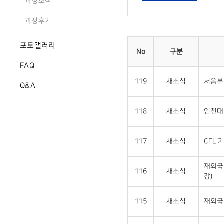
과정소식
과정후기
포토갤러리
No
구분
FAQ
119
새소식
처음부
Q&A
118
새소식
인천대 
117
새소식
CFL 
재외국
116
새소식
강)
115
새소식
재외국민