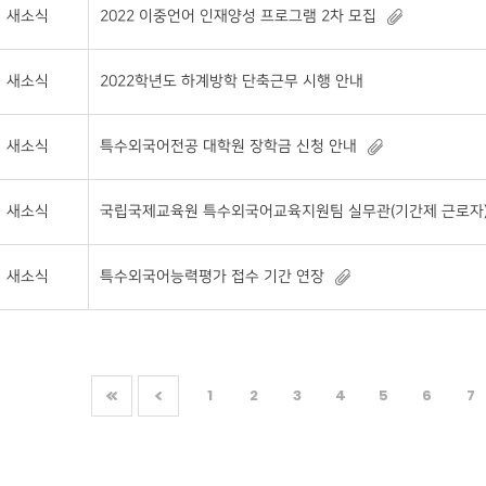
새소식
2022 이중언어 인재양성 프로그램 2차 모집
새소식
2022학년도 하계방학 단축근무 시행 안내
새소식
특수외국어전공 대학원 장학금 신청 안내
새소식
국립국제교육원 특수외국어교육지원팀 실무관(기간제 근로자) 채용 
새소식
특수외국어능력평가 접수 기간 연장
1
2
3
4
5
6
7