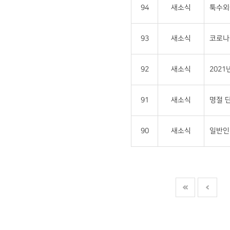
94
새소식
툭수외
93
새소식
코로나-
92
새소식
202
91
새소식
명절 단
90
새소식
일반인