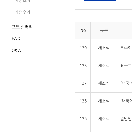
과정소식
과정후기
포토갤러리
No
구분
FAQ
139
새소식
특수외
Q&A
138
새소식
표준교
137
새소식
[태국
136
새소식
[태국
135
새소식
일반인