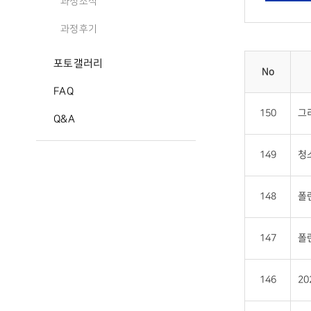
과정소식
과정후기
포토갤러리
No
FAQ
150
그리
Q&A
149
청
148
폴
147
폴
146
2