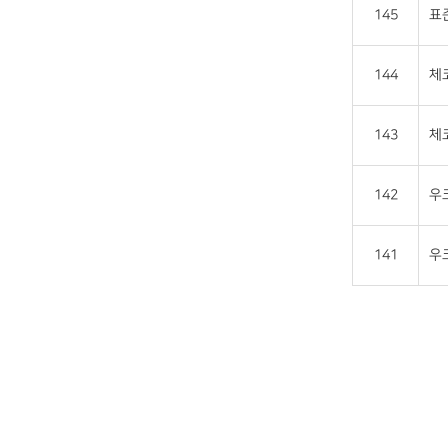
145
표
144
체코
143
체코
142
우크
141
우크