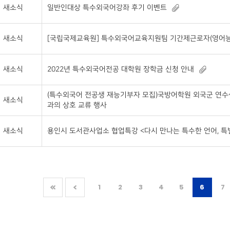
새소식
일반인대상 특수외국어강좌 후기 이벤트
새소식
[국립국제교육원] 특수외국어교육지원팀 기간제근로자(영어능
새소식
2022년 특수외국어전공 대학원 장학금 신청 안내
(특수외국어 전공생 재능기부자 모집)국방어학원 외국군 연수
새소식
과의 상호 교류 행사
새소식
용인시 도서관사업소 협업특강 <다시 만나는 특수한 언어, 특
1
2
3
4
5
6
7