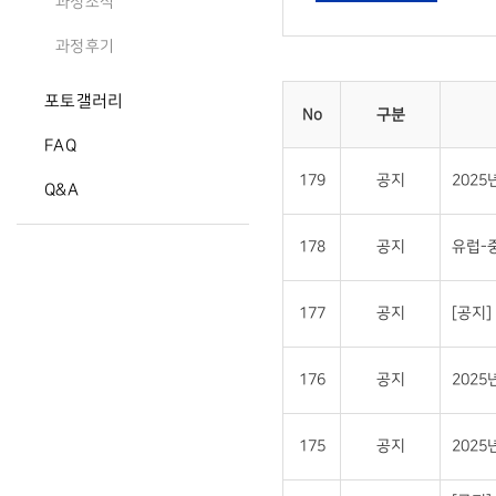
과정소식
과정후기
포토갤러리
No
구분
FAQ
179
공지
202
Q&A
178
공지
유럽-
177
공지
[공지
176
공지
202
175
공지
202