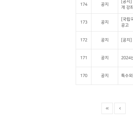
[공지]
174
공지
개 강좌
[국립
173
공지
공고
172
공지
[공지
171
공지
202
170
공지
특수외국