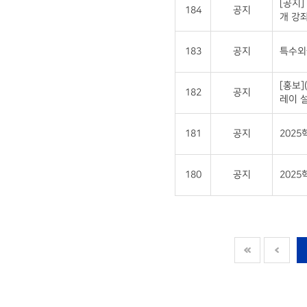
[공지]
184
공지
개 강좌
183
공지
특수외국
[홍보
182
공지
레이 설
181
공지
202
180
공지
2025