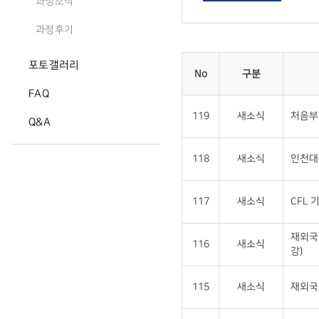
과정소식
과정후기
포토갤러리
No
구분
FAQ
119
새소식
처음부
Q&A
118
새소식
인천대 
117
새소식
CFL 
재외국
116
새소식
강)
115
새소식
재외국민