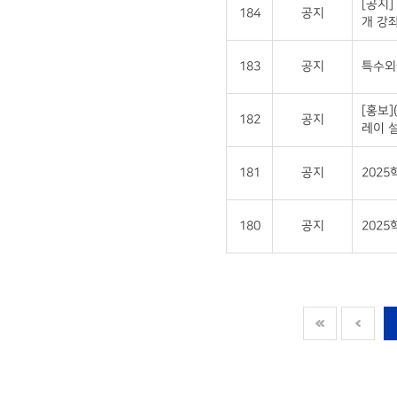
[공지]
184
공지
개 강좌
183
공지
특수외국
[홍보
182
공지
레이 설
181
공지
202
180
공지
2025