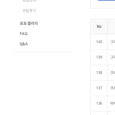
과정소식
과정후기
포토갤러리
No
FAQ
140
그리
Q&A
139
그리
138
크로
137
크로
136
아