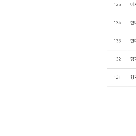
135
아
134
힌
133
힌
132
헝
131
헝