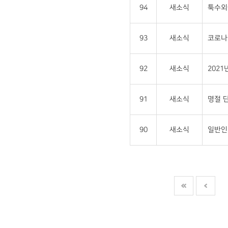
94
새소식
툭수외
93
새소식
코로나-
92
새소식
202
91
새소식
명절 단
90
새소식
일반인