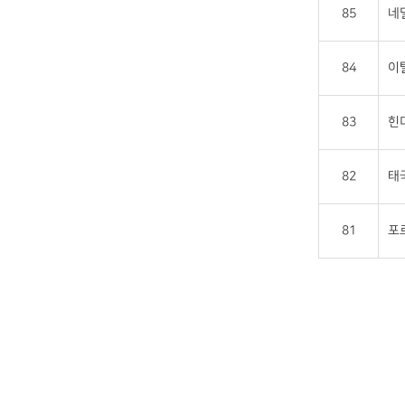
85
네
84
이
83
힌
82
태
81
포