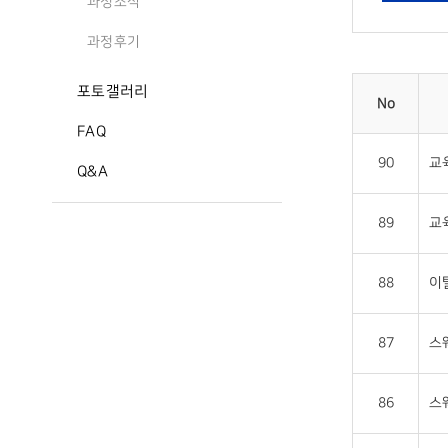
과정소식
과정후기
포토갤러리
No
FAQ
90
교
Q&A
89
교
88
이
87
스
86
스