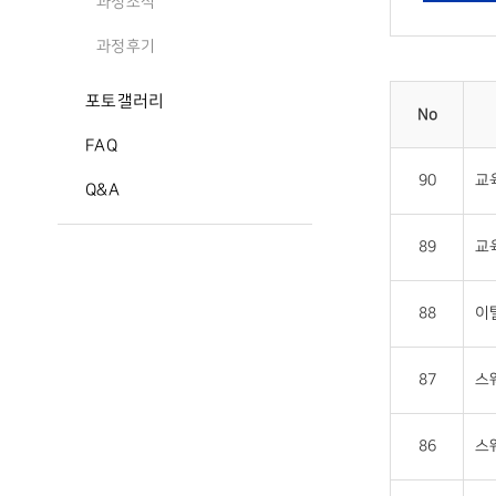
과정소식
과정후기
포토갤러리
No
FAQ
90
교
Q&A
89
교
88
이
87
스
86
스