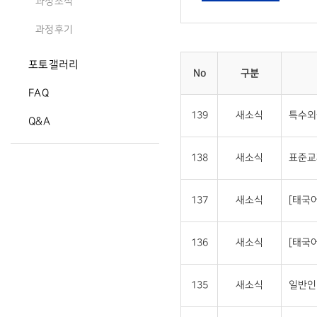
과정소식
과정후기
포토갤러리
No
구분
FAQ
139
새소식
특수외
Q&A
138
새소식
표준교
137
새소식
[태국
136
새소식
[태국
135
새소식
일반인