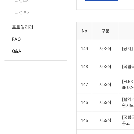
과정소식
과정후기
포토갤러리
No
구분
FAQ
149
새소식
[공지]
Q&A
148
새소식
[국립국
[FLE
147
새소식
☎ 02-
[협약
146
새소식
원지도
[국립
145
새소식
공고