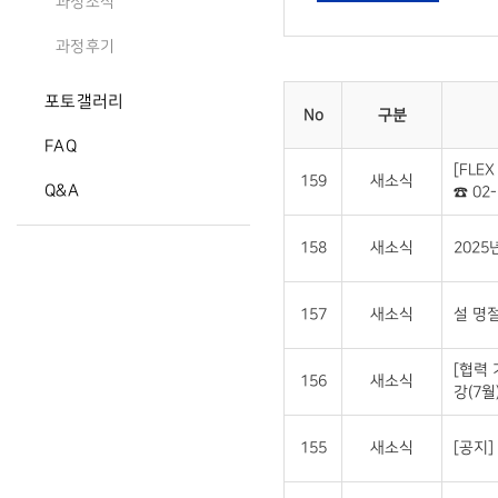
과정소식
과정후기
포토갤러리
No
구분
FAQ
[FLE
159
새소식
Q&A
☎ 02-
158
새소식
2025
157
새소식
설 명절
[협력
156
새소식
강(7월
155
새소식
[공지]