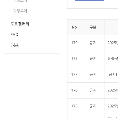
과정소식
과정후기
포토갤러리
No
구분
FAQ
179
공지
202
Q&A
178
공지
유럽-
177
공지
[공지
176
공지
202
175
공지
202