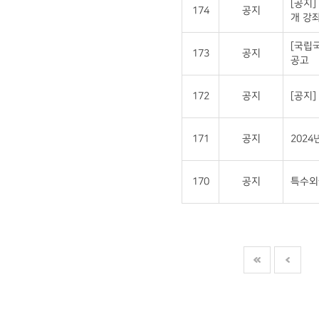
[공지]
174
공지
개 강좌
[국립
173
공지
공고
172
공지
[공지
171
공지
202
170
공지
특수외국